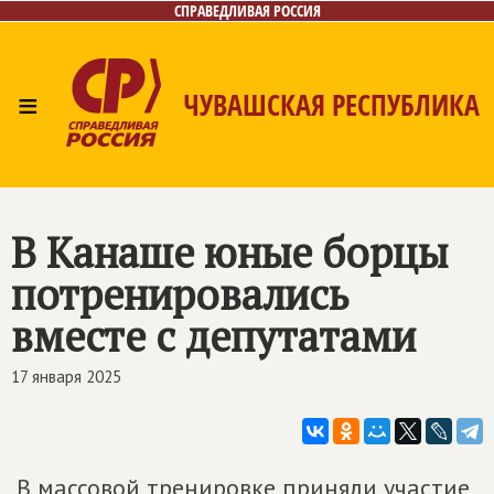
СПРАВЕДЛИВАЯ РОССИЯ
≡
ЧУВАШСКАЯ РЕСПУБЛИКА
Главная
Новости
Лица
Фото/Видео
Газета
Контакты
В Канаше юные борцы
потренировались
вместе с депутатами
17 января 2025
В массовой тренировке приняли участие