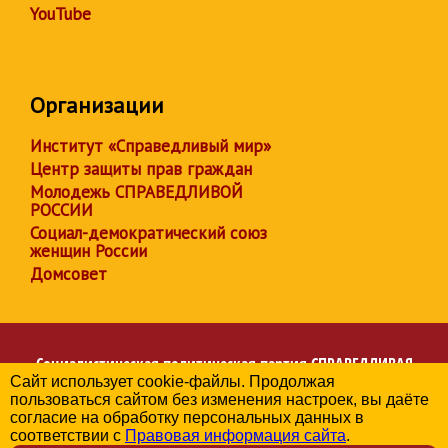
YouTube
Организации
Институт «Справедливый мир»
Центр защиты прав граждан
Молодежь СПРАВЕДЛИВОЙ
РОССИИ
Социал-демократический союз
женщин России
Домсовет
Социалистическая политическая партия
СПРАВЕДЛИВАЯ
Сайт использует cookie-файлы. Продолжая
РОССИЯ
пользоваться сайтом без изменения настроек, вы даёте
Региональное отделение партии в Чувашской Республике
согласие на обработку персональных данных в
© 2006-2026
соответствии с
Правовая информация сайта
.