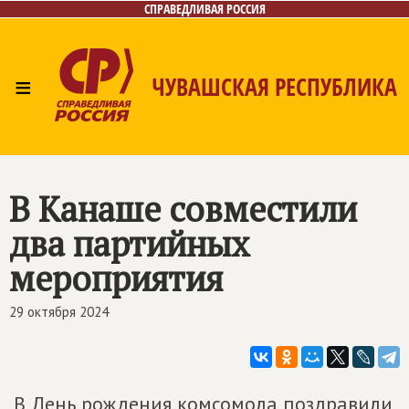
СПРАВЕДЛИВАЯ РОССИЯ
≡
ЧУВАШСКАЯ РЕСПУБЛИКА
Главная
Новости
Лица
Фото/Видео
Газета
Контакты
В Канаше совместили
два партийных
мероприятия
29 октября 2024
В День рождения комсомола поздравили