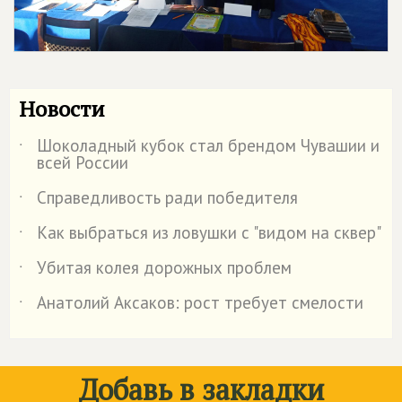
Новости
Шоколадный кубок стал брендом Чувашии и
˙
всей России
Справедливость ради победителя
˙
Как выбраться из ловушки с "видом на сквер"
˙
Убитая колея дорожных проблем
˙
Анатолий Аксаков: рост требует смелости
˙
Добавь в закладки