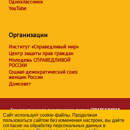
Одноклассники
YouTube
Организации
Институт «Справедливый мир»
Центр защиты прав граждан
Молодежь СПРАВЕДЛИВОЙ
РОССИИ
Социал-демократический союз
женщин России
Домсовет
Социалистическая политическая партия
СПРАВЕДЛИВАЯ
Сайт использует cookie-файлы. Продолжая
РОССИЯ
пользоваться сайтом без изменения настроек, вы даёте
Региональное отделение партии в Чувашской Республике
согласие на обработку персональных данных в
© 2006-2026