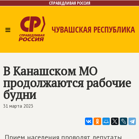
СПРАВЕДЛИВАЯ РОССИЯ
≡
ЧУВАШСКАЯ РЕСПУБЛИКА
Главная
Новости
Лица
Фото/Видео
Газета
Контакты
В Канашском МО
продолжаются рабочие
будни
31 марта 2023
Прием населения проводят депутаты