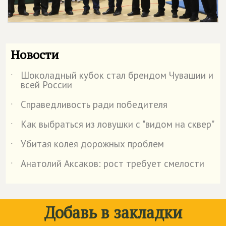
Новости
Шоколадный кубок стал брендом Чувашии и
˙
всей России
Справедливость ради победителя
˙
Как выбраться из ловушки с "видом на сквер"
˙
Убитая колея дорожных проблем
˙
Анатолий Аксаков: рост требует смелости
˙
Добавь в закладки