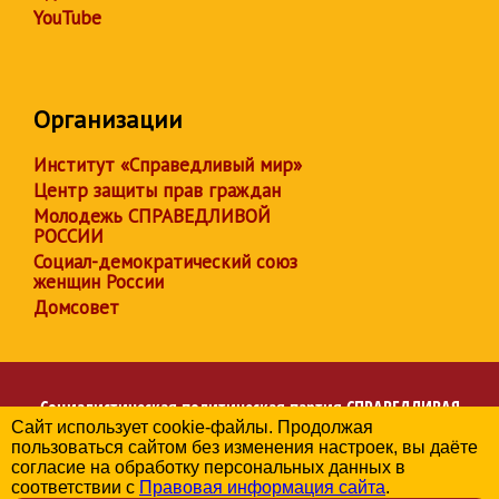
YouTube
Организации
Институт «Справедливый мир»
Центр защиты прав граждан
Молодежь СПРАВЕДЛИВОЙ
РОССИИ
Социал-демократический союз
женщин России
Домсовет
Социалистическая политическая партия
СПРАВЕДЛИВАЯ
Сайт использует cookie-файлы. Продолжая
РОССИЯ
пользоваться сайтом без изменения настроек, вы даёте
Региональное отделение партии в Чувашской Республике
согласие на обработку персональных данных в
© 2006-2026
соответствии с
Правовая информация сайта
.