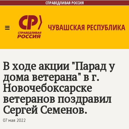
СПРАВЕДЛИВАЯ РОССИЯ
≡
ЧУВАШСКАЯ РЕСПУБЛИКА
Главная
Новости
Лица
Фото/Видео
Газета
Контакты
В ходе акции "Парад у
дома ветерана" в г.
Новочебоксарске
ветеранов поздравил
Сергей Семенов.
07 мая 2022