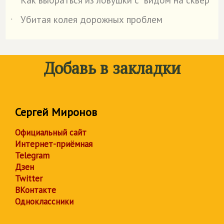
Как выбраться из ловушки с "видом на сквер"
˙
Убитая колея дорожных проблем
˙
Добавь в закладки
Сергей Миронов
Официальный сайт
Интернет-приёмная
Telegram
Дзен
Twitter
ВКонтакте
Одноклассники