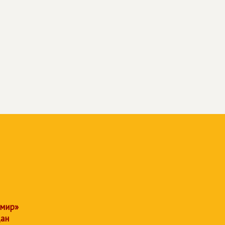
 мир»
дан