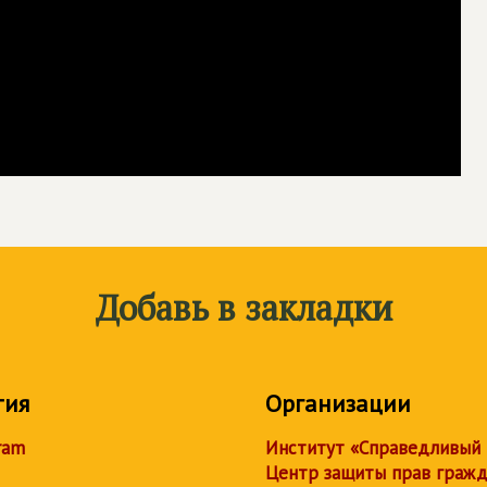
Добавь в закладки
тия
Организации
ram
Институт «Справедливый
Центр защиты прав граж