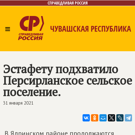
СПРАВЕДЛИВАЯ РОССИЯ
≡
ЧУВАШСКАЯ РЕСПУБЛИКА
Главная
Новости
Лица
Фото/Видео
Газета
Контакты
Эстафету подхватило
Персирланское сельское
поселение.
31 января 2021
В Ядринском районе продолжаются