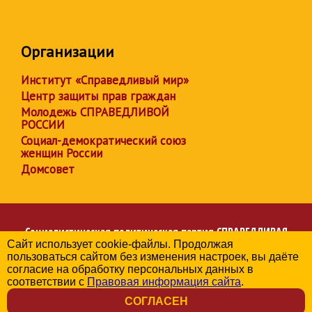
Организации
Институт «Справедливый мир»
Центр защиты прав граждан
Молодежь СПРАВЕДЛИВОЙ
РОССИИ
Социал-демократический союз
женщин России
Домсовет
Социалистическая политическая партия
СПРАВЕДЛИВАЯ
Сайт использует cookie-файлы. Продолжая
РОССИЯ
пользоваться сайтом без изменения настроек, вы даёте
Региональное отделение партии в Чувашской Республике
согласие на обработку персональных данных в
© 2006-2026
соответствии с
Правовая информация сайта
.
Политика в отношении обработки персональных данных
СОГЛАСЕН