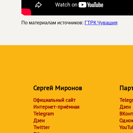
По материалам источников:
ГТРК Чувашия
Сергей Миронов
Пар
Официальный сайт
Teleg
Интернет-приёмная
Дзен
Telegram
ВКонт
Дзен
Однок
Twitter
YouTu