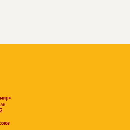
 мир»
дан
Й
союз