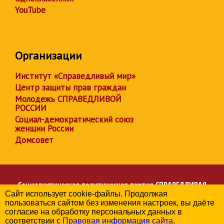
YouTube
Организации
Институт «Справедливый мир»
Центр защиты прав граждан
Молодежь СПРАВЕДЛИВОЙ
РОССИИ
Социал-демократический союз
женщин России
Домсовет
Социалистическая политическая партия
СПРАВЕДЛИВАЯ
Сайт использует cookie-файлы. Продолжая
РОССИЯ
пользоваться сайтом без изменения настроек, вы даёте
Региональное отделение партии в Чувашской Республике
согласие на обработку персональных данных в
© 2006-2026
соответствии с
Правовая информация сайта
.