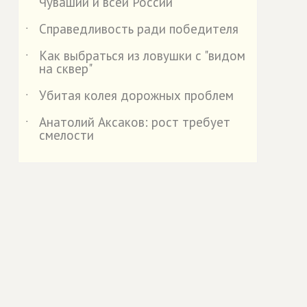
Чувашии и всей России
Справедливость ради победителя
˙
Как выбраться из ловушки с "видом
˙
на сквер"
Убитая колея дорожных проблем
˙
Анатолий Аксаков: рост требует
˙
смелости