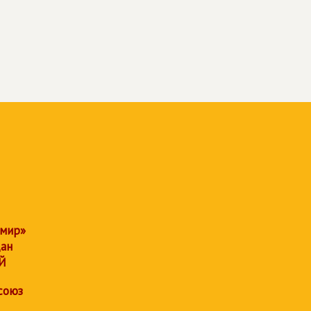
 мир»
дан
Й
союз