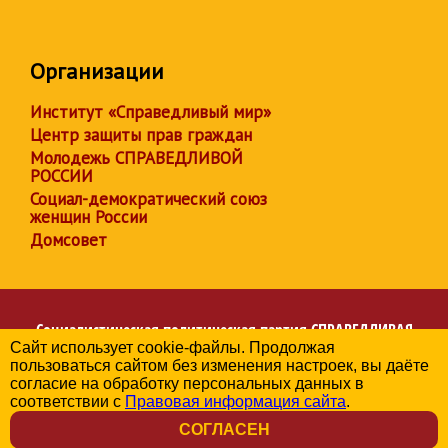
Организации
Институт «Справедливый мир»
Центр защиты прав граждан
Молодежь СПРАВЕДЛИВОЙ
РОССИИ
Социал-демократический союз
женщин России
Домсовет
Социалистическая политическая партия
СПРАВЕДЛИВАЯ
Сайт использует cookie-файлы. Продолжая
РОССИЯ
пользоваться сайтом без изменения настроек, вы даёте
Региональное отделение партии в Чувашской Республике
согласие на обработку персональных данных в
© 2006-2026
соответствии с
Правовая информация сайта
.
Политика в отношении обработки персональных данных
СОГЛАСЕН