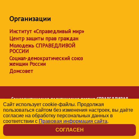
Организации
Институт «Справедливый мир»
Центр защиты прав граждан
Молодежь СПРАВЕДЛИВОЙ
РОССИИ
Социал-демократический союз
женщин России
Домсовет
Социалистическая политическая партия
СПРАВЕДЛИВАЯ
Сайт использует cookie-файлы. Продолжая
РОССИЯ
пользоваться сайтом без изменения настроек, вы даёте
Региональное отделение партии в Чувашской Республике
согласие на обработку персональных данных в
© 2006-2026
соответствии с
Правовая информация сайта
.
Политика в отношении обработки персональных данных
СОГЛАСЕН