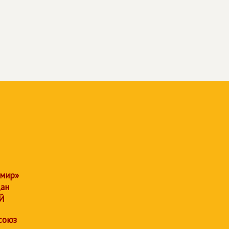
 мир»
дан
Й
союз