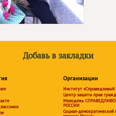
Добавь в закладки
тия
Организации
ram
Институт «Справедливый
Центр защиты прав граж
акте
Молодежь СПРАВЕДЛИВО
РОССИИ
лассники
Социал-демократический 
be
женщин России