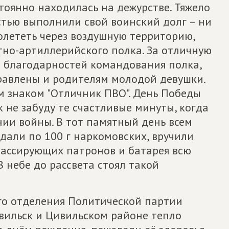
тоянно находилась на дежурстве. Тяжело
стью выполнили свой воинский долг – ни
олететь через воздушную территорию,
тно-артиллерийского полка. За отличную
8 благодарностей командования полка,
равлены и родителям молодой девушки.
м знаком "Отличник ПВО". День Победы
к не забуду те счастливые минуты, когда
ии войны. В тот памятный день всем
дали по 100 г наркомовских, вручили
ассирующих патронов и батарея всю
В небе до рассвета стоял такой
го отделения Политической партии
вильск и Цивильском районе тепло