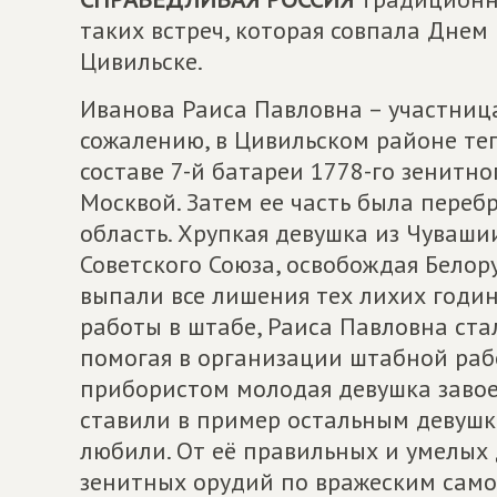
таких встреч, которая совпала Днем
Цивильске.
Иванова Раиса Павловна – участница
сожалению, в Цивильском районе теп
составе 7-й батареи 1778-го зенитн
Москвой. Затем ее часть была переб
область. Хрупкая девушка из Чуваш
Советского Союза, освобождая Белору
выпали все лишения тех лихих годин
работы в штабе, Раиса Павловна ста
помогая в организации штабной раб
прибористом молодая девушка завое
ставили в пример остальным девушка
любили. От её правильных и умелых 
зенитных орудий по вражеским самол