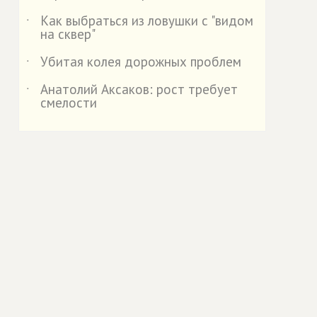
Как выбраться из ловушки с "видом
˙
на сквер"
Убитая колея дорожных проблем
˙
Анатолий Аксаков: рост требует
˙
смелости