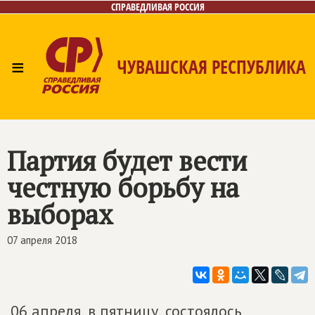
СПРАВЕДЛИВАЯ РОССИЯ
≡
ЧУВАШСКАЯ РЕСПУБЛИКА
Главная
Новости
Лица
Фото/Видео
Газета
Контакты
Партия будет вести
честную борьбу на
выборах
07 апреля 2018
06 апреля, в пятницу, состоялось