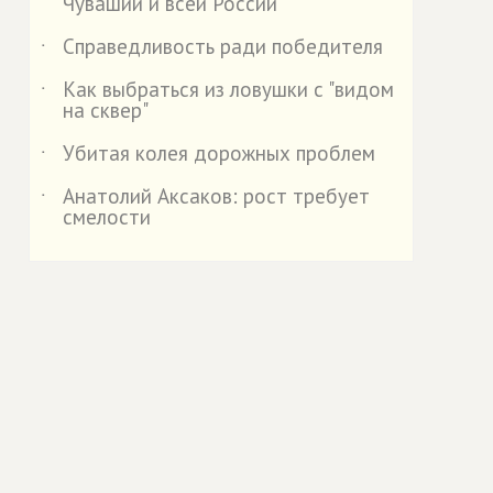
Чувашии и всей России
Справедливость ради победителя
˙
Как выбраться из ловушки с "видом
˙
на сквер"
Убитая колея дорожных проблем
˙
Анатолий Аксаков: рост требует
˙
смелости