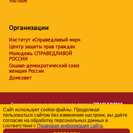
YouTube
Организации
Институт «Справедливый мир»
Центр защиты прав граждан
Молодежь СПРАВЕДЛИВОЙ
РОССИИ
Социал-демократический союз
женщин России
Домсовет
Социалистическая политическая партия
СПРАВЕДЛИВАЯ
Сайт использует cookie-файлы. Продолжая
РОССИЯ
пользоваться сайтом без изменения настроек, вы даёте
Региональное отделение партии в Чувашской Республике
согласие на обработку персональных данных в
© 2006-2026
соответствии с
Правовая информация сайта
.
Политика в отношении обработки персональных данных