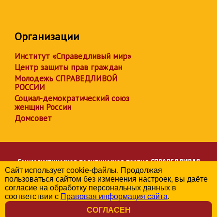
Организации
Институт «Справедливый мир»
Центр защиты прав граждан
Молодежь СПРАВЕДЛИВОЙ
РОССИИ
Социал-демократический союз
женщин России
Домсовет
Социалистическая политическая партия
СПРАВЕДЛИВАЯ
Сайт использует cookie-файлы. Продолжая
РОССИЯ
пользоваться сайтом без изменения настроек, вы даёте
Региональное отделение партии в Чувашской Республике
согласие на обработку персональных данных в
© 2006-2026
соответствии с
Правовая информация сайта
.
Политика в отношении обработки персональных данных
СОГЛАСЕН