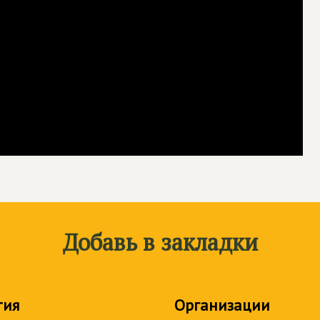
Добавь в закладки
тия
Организации