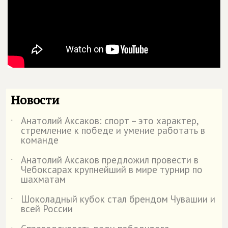
Новости
Анатолий Аксаков: спорт – это характер,
˙
стремление к победе и умение работать в
команде
Анатолий Аксаков предложил провести в
˙
Чебоксарах крупнейший в мире турнир по
шахматам
Шоколадный кубок стал брендом Чувашии и
˙
всей России