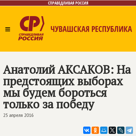
СПРАВЕДЛИВАЯ РОССИЯ
≡
ЧУВАШСКАЯ РЕСПУБЛИКА
Главная
Новости
Лица
Фото/Видео
Газета
Контакты
Анатолий АКСАКОВ: На
предстоящих выборах
мы будем бороться
только за победу
25 апреля 2016