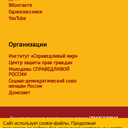
ВКонтакте
Одноклассники
YouTube
Организации
Институт «Справедливый мир»
Центр защиты прав граждан
Молодежь СПРАВЕДЛИВОЙ
РОССИИ
Социал-демократический союз
женщин России
Домсовет
Социалистическая политическая партия
СПРАВЕДЛИВАЯ
Сайт использует cookie-файлы. Продолжая
РОССИЯ