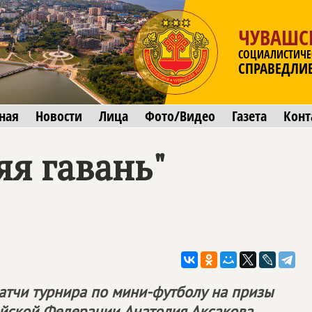
ЧУВАШС
СОЦИАЛИСТИЧЕ
СПРАВЕДЛИ
ная
Новости
Лица
Фото/Видео
Газета
Конт
я гавань"
атчи турнира по мини-футболу на призы
ийской Федерации Анатолия Аксаков
а.