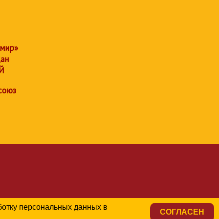
 мир»
дан
Й
союз
аботку персональных данных в
СОГЛАСЕН