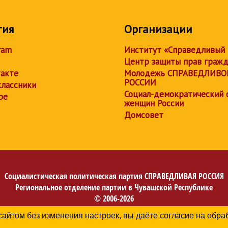
тия
Организации
ram
Институт «Справедливый
Центр защиты прав граж
акте
Молодежь СПРАВЕДЛИВО
РОССИИ
лассники
Социал-демократический 
be
женщин России
Домсовет
Социалистическая политическая партия
СПРАВЕДЛИВАЯ РОССИЯ
Региональное отделение партии в Чувашской Республике
© 2006-2026
Политика в отношении обработки персональных данных
сайтом без изменения настроек, вы даёте согласие на обр