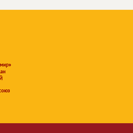
 мир»
дан
Й
союз