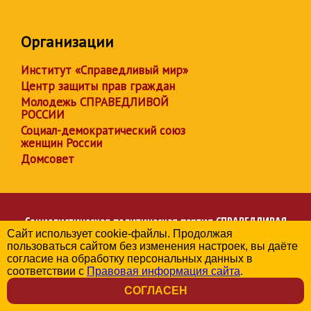
Организации
Институт «Справедливый мир»
Центр защиты прав граждан
Молодежь СПРАВЕДЛИВОЙ
РОССИИ
Социал-демократический союз
женщин России
Домсовет
Социалистическая политическая партия
СПРАВЕДЛИВАЯ
Сайт использует cookie-файлы. Продолжая
РОССИЯ
пользоваться сайтом без изменения настроек, вы даёте
Региональное отделение партии в Чувашской Республике
согласие на обработку персональных данных в
© 2006-2026
соответствии с
Правовая информация сайта
.
Политика в отношении обработки персональных данных
СОГЛАСЕН