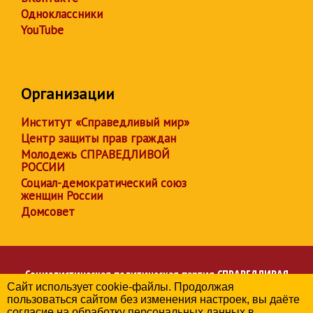
Одноклассники
YouTube
Организации
Институт «Справедливый мир»
Центр защиты прав граждан
Молодежь СПРАВЕДЛИВОЙ
РОССИИ
Социал-демократический союз
женщин России
Домсовет
Социалистическая политическая партия
СПРАВЕДЛИВАЯ
Сайт использует cookie-файлы. Продолжая
РОССИЯ
пользоваться сайтом без изменения настроек, вы даёте
Региональное отделение партии в Чувашской Республике
согласие на обработку персональных данных в