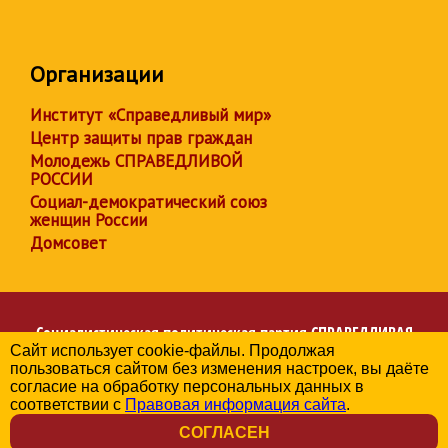
Организации
Институт «Справедливый мир»
Центр защиты прав граждан
Молодежь СПРАВЕДЛИВОЙ
РОССИИ
Социал-демократический союз
женщин России
Домсовет
Социалистическая политическая партия
СПРАВЕДЛИВАЯ
Сайт использует cookie-файлы. Продолжая
РОССИЯ
пользоваться сайтом без изменения настроек, вы даёте
Региональное отделение партии в Чувашской Республике
согласие на обработку персональных данных в
© 2006-2026
соответствии с
Правовая информация сайта
.
Политика в отношении обработки персональных данных
СОГЛАСЕН