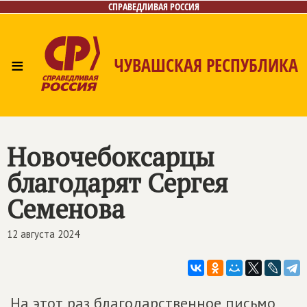
СПРАВЕДЛИВАЯ РОССИЯ
≡
ЧУВАШСКАЯ РЕСПУБЛИКА
Главная
Новости
Лица
Фото/Видео
Газета
Контакты
Новочебоксарцы
благодарят Сергея
Семенова
12 августа 2024
На этот раз благодарственное письмо