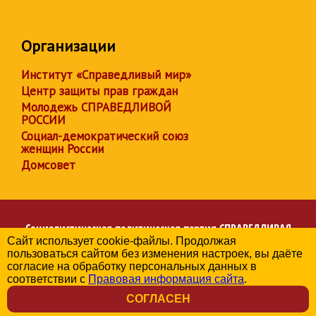
Организации
Институт «Справедливый мир»
Центр защиты прав граждан
Молодежь СПРАВЕДЛИВОЙ
РОССИИ
Социал-демократический союз
женщин России
Домсовет
Социалистическая политическая партия
СПРАВЕДЛИВАЯ
Сайт использует cookie-файлы. Продолжая
РОССИЯ
пользоваться сайтом без изменения настроек, вы даёте
Региональное отделение партии в Чувашской Республике
согласие на обработку персональных данных в
© 2006-2026
соответствии с
Правовая информация сайта
.
Политика в отношении обработки персональных данных
СОГЛАСЕН