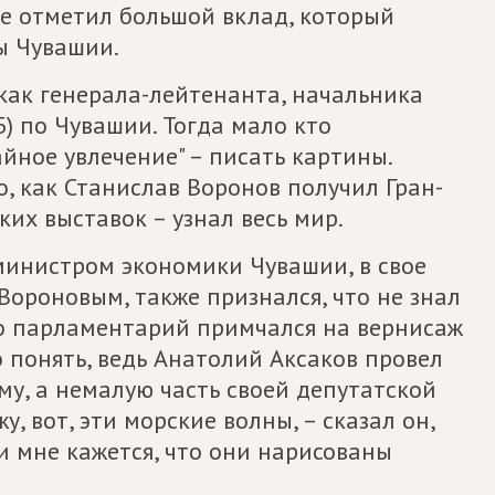
же отметил большой вклад, который
ы Чувашии.
как генерала-лейтенанта, начальника
) по Чувашии. Тогда мало кто
айное увлечение" – писать картины.
о, как Станислав Воронов получил Гран-
их выставок – узнал весь мир.
министром экономики Чувашии, в свое
Вороновым, также признался, что не знал
то парламентарий примчался на вернисаж
о понять, ведь Анатолий Аксаков провел
му, а немалую часть своей депутатской
у, вот, эти морские волны, – сказал он,
 и мне кажется, что они нарисованы