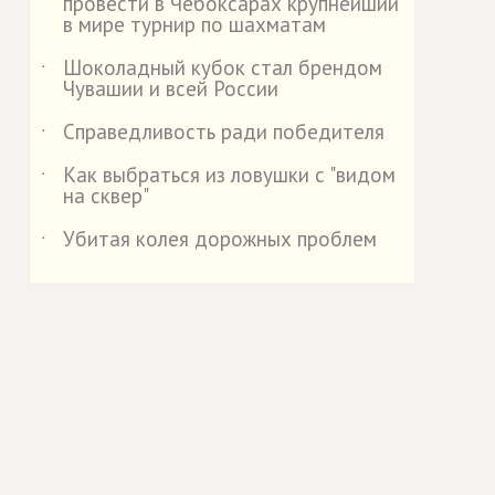
провести в Чебоксарах крупнейший
в мире турнир по шахматам
Шоколадный кубок стал брендом
˙
Чувашии и всей России
Справедливость ради победителя
˙
Как выбраться из ловушки с "видом
˙
на сквер"
Убитая колея дорожных проблем
˙