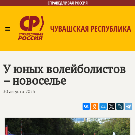
СПРАВЕДЛИВАЯ РОССИЯ
≡
ЧУВАШСКАЯ РЕСПУБЛИКА
Главная
Новости
Лица
Фото/Видео
Газета
Контакты
У юных волейболистов
– новоселье
30 августа 2023