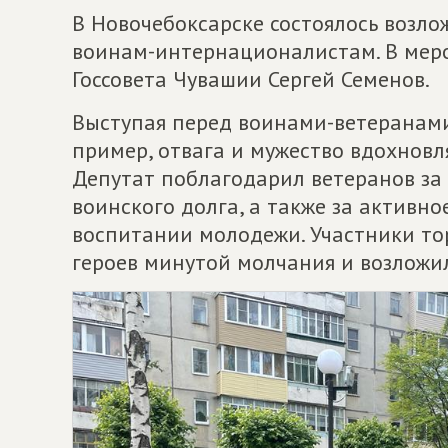
В Новочебоксарске состоялось возло
воинам-интернационалистам. В меро
Госсовета Чувашии Сергей Семенов.
Выступая перед воинами-ветеранами,
пример, отвага и мужество вдохнов
Депутат поблагодарил ветеранов за
воинского долга, а также за активн
воспитании молодежи. Участники т
героев минутой молчания и возложи