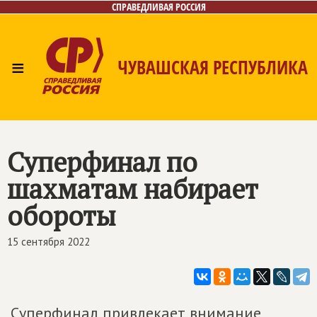
СПРАВЕДЛИВАЯ РОССИЯ
≡
ЧУВАШСКАЯ РЕСПУБЛИКА
Главная
Новости
Лица
Фото/Видео
Газета
Контакты
Суперфинал по
шахматам набирает
обороты
15 сентября 2022
Суперфинал привлекает внимание