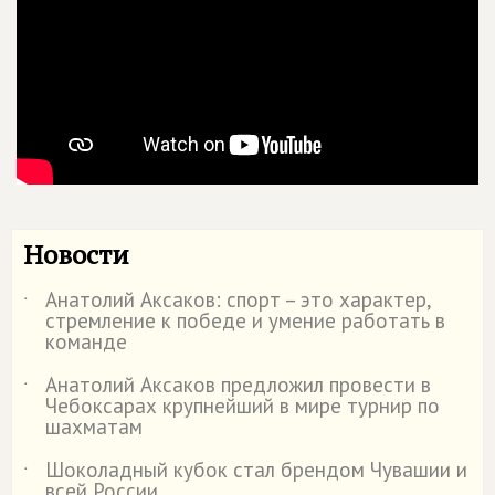
Новости
Анатолий Аксаков: спорт – это характер,
˙
стремление к победе и умение работать в
команде
Анатолий Аксаков предложил провести в
˙
Чебоксарах крупнейший в мире турнир по
шахматам
Шоколадный кубок стал брендом Чувашии и
˙
всей России