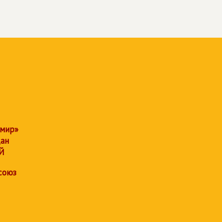
 мир»
дан
Й
союз