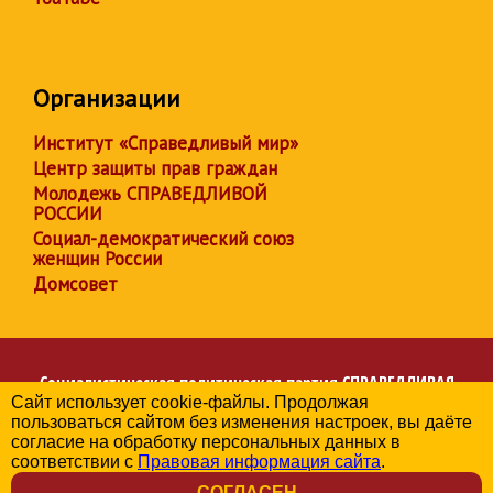
Организации
Институт «Справедливый мир»
Центр защиты прав граждан
Молодежь СПРАВЕДЛИВОЙ
РОССИИ
Социал-демократический союз
женщин России
Домсовет
Социалистическая политическая партия
СПРАВЕДЛИВАЯ
Сайт использует cookie-файлы. Продолжая
РОССИЯ
пользоваться сайтом без изменения настроек, вы даёте
Региональное отделение партии в Чувашской Республике
согласие на обработку персональных данных в
© 2006-2026
соответствии с
Правовая информация сайта
.
Политика в отношении обработки персональных данных
СОГЛАСЕН