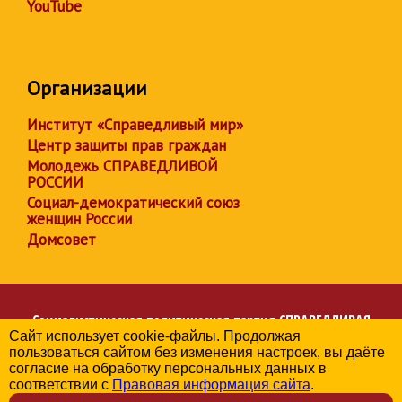
YouTube
Организации
Институт «Справедливый мир»
Центр защиты прав граждан
Молодежь СПРАВЕДЛИВОЙ
РОССИИ
Социал-демократический союз
женщин России
Домсовет
Социалистическая политическая партия
СПРАВЕДЛИВАЯ
Сайт использует cookie-файлы. Продолжая
РОССИЯ
пользоваться сайтом без изменения настроек, вы даёте
Региональное отделение партии в Чувашской Республике
согласие на обработку персональных данных в
© 2006-2026
соответствии с
Правовая информация сайта
.
Политика в отношении обработки персональных данных