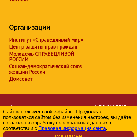
Организации
Институт «Справедливый мир»
Центр защиты прав граждан
Молодежь СПРАВЕДЛИВОЙ
РОССИИ
Социал-демократический союз
женщин России
Домсовет
Социалистическая политическая партия
СПРАВЕДЛИВАЯ
Сайт использует cookie-файлы. Продолжая
РОССИЯ
пользоваться сайтом без изменения настроек, вы даёте
Региональное отделение партии в Чувашской Республике
согласие на обработку персональных данных в
© 2006-2026
соответствии с
Правовая информация сайта
.
Политика в отношении обработки персональных данных
СОГЛАСЕН