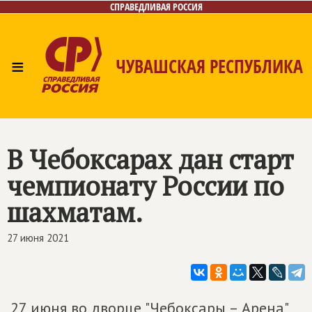
СПРАВЕДЛИВАЯ РОССИЯ
≡
ЧУВАШСКАЯ РЕСПУБЛИКА
Главная
Новости
Лица
Фото/Видео
Газета
Контакты
В Чебоксарах дан старт
чемпионату России по
шахматам.
27 июня 2021
27 июня во дворце "Чебоксары – Арена"