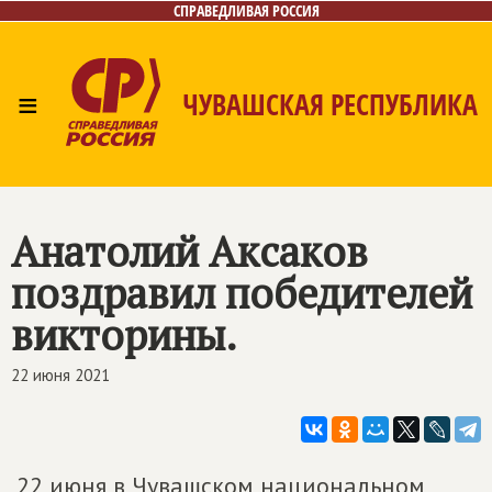
СПРАВЕДЛИВАЯ РОССИЯ
≡
ЧУВАШСКАЯ РЕСПУБЛИКА
Главная
Новости
Лица
Фото/Видео
Газета
Контакты
Анатолий Аксаков
поздравил победителей
викторины.
22 июня 2021
22 июня в Чувашском национальном