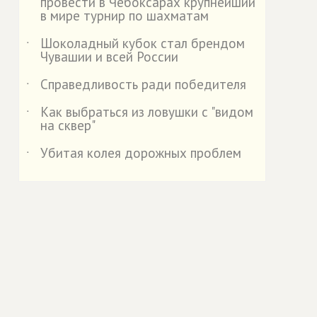
провести в Чебоксарах крупнейший
в мире турнир по шахматам
Шоколадный кубок стал брендом
˙
Чувашии и всей России
Справедливость ради победителя
˙
Как выбраться из ловушки с "видом
˙
на сквер"
Убитая колея дорожных проблем
˙