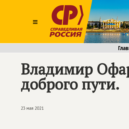
≡
Глав
Владимир Офа
доброго пути.
23 мая 2021