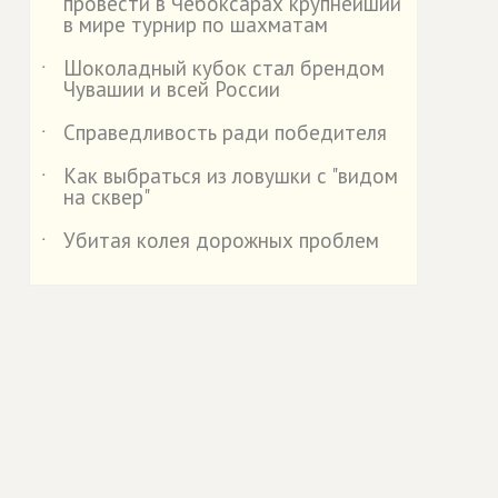
провести в Чебоксарах крупнейший
в мире турнир по шахматам
Шоколадный кубок стал брендом
˙
Чувашии и всей России
Справедливость ради победителя
˙
Как выбраться из ловушки с "видом
˙
на сквер"
Убитая колея дорожных проблем
˙