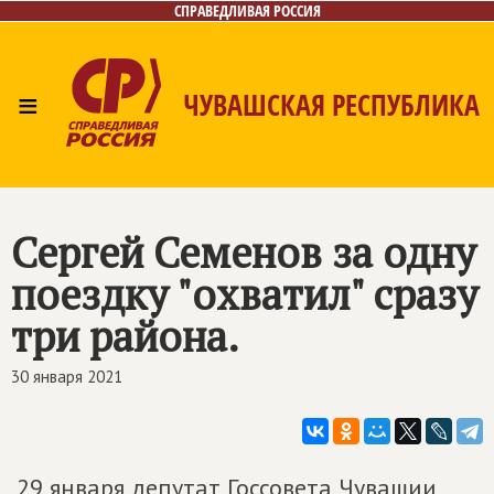
СПРАВЕДЛИВАЯ РОССИЯ
≡
ЧУВАШСКАЯ РЕСПУБЛИКА
Главная
Новости
Лица
Фото/Видео
Газета
Контакты
Сергей Семенов за одну
поездку "охватил" сразу
три района.
30 января 2021
29 января депутат Госсовета Чувашии