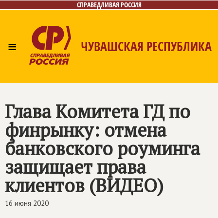
СПРАВЕДЛИВАЯ РОССИЯ
≡
ЧУВАШСКАЯ РЕСПУБЛИКА
Главная
Новости
Лица
Фото/Видео
Газета
Контакты
Глава Комитета ГД по
финрынку: отмена
банковского роуминга
защищает права
клиентов (ВИДЕО)
16 июня 2020