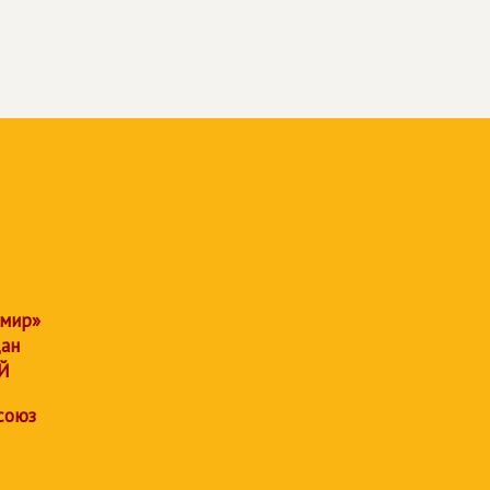
 мир»
дан
Й
союз