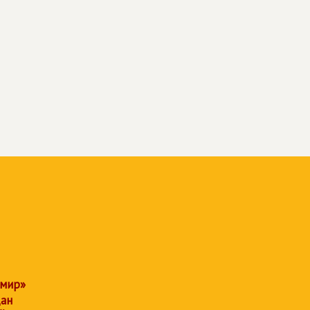
 мир»
дан