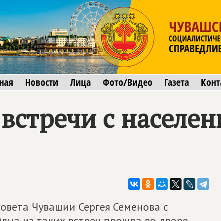
ЧУВАШС
СОЦИАЛИСТИЧЕ
СПРАВЕДЛИ
ная
Новости
Лица
Фото/Видео
Газета
Конт
встречи с населе
овета Чувашии Сергея Семенова с
дна из таких встреч прошла во дворе