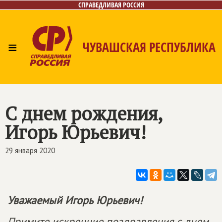
СПРАВЕДЛИВАЯ РОССИЯ
≡
ЧУВАШСКАЯ РЕСПУБЛИКА
Главная
Новости
Лица
Фото/Видео
Газета
Контакты
С днем рождения,
Игорь Юрьевич!
29 января 2020
Уважаемый Игорь Юрьевич!
Примите искренние поздравления с днем