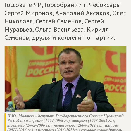
Госсовете ЧР, Горсобрании г. Чебоксары
Сергей Миронов, Анатолий Аксаков, Олег
Николаев, Сергей Семенов, Сергей
Муравьев, Ольга Васильева, Кирилл
Семенов, друзья и коллеги по партии.
И.Ю. Моляков – депутат Государственного Совета Чувашской
Республики первого (1994-1998 гг.), второго (1998-2002 гг.),
третьего (2002-2006 гг.), четвертого (2006-2011 гг.), пятого
(2011-2016 гг.) и шестого (2016-2021гг.) созывов; руководитель